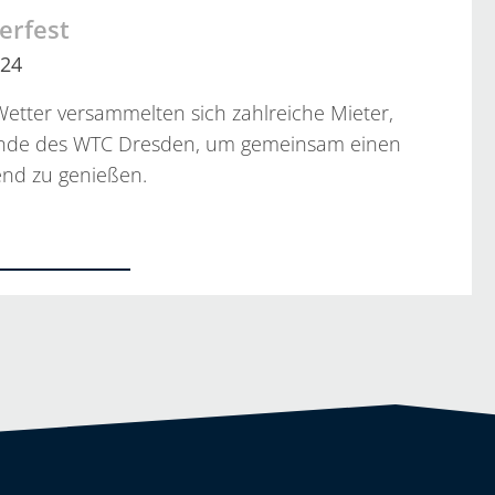
erfest
024
etter versammelten sich zahlreiche Mieter,
unde des WTC Dresden, um gemeinsam einen
nd zu genießen.
…