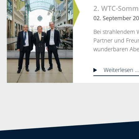
2. WTC-Somm
02. September 2
Bei strahlendem W
Partner und Fre
wunderbaren Abe
Weiterlesen 