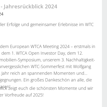
 Jahresrückblick 2024
24
oller Erfolge und gemeinsamer Erlebnisse im WTC
ie dem European WTCA Meeting 2024 – erstmals in
ve dem 1. WTCA Open Investor Day, dem 12.
obilien-Symposium, unserem 3. Nachhaltigkeit-
nvergesslichen WTC-Sommerfest mit Wolfgang
s Jahr reich an spannenden Momenten und
gegnungen. Ein großes Dankeschön an alle, die
waren!
blick zeigt euch die schönsten Momente und wir
ler Vorfreude auf 2025!