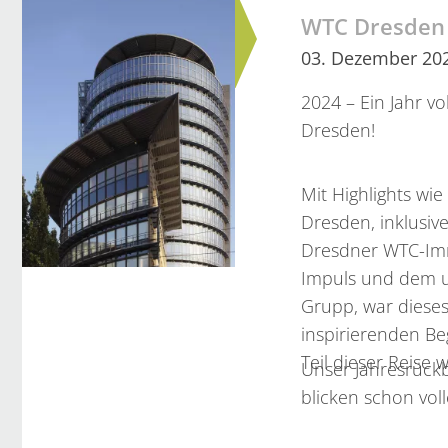
WTC Dresden -
03. Dezember 20
2024 – Ein Jahr v
Dresden!
Mit Highlights w
Dresden, inklusi
Dresdner WTC-Imm
Impuls und dem u
Grupp, war diese
inspirierenden Be
Teil dieser Reise 
Unser Jahresrück
blicken schon vol