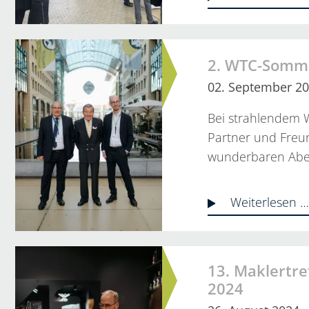
2. WTC-Somm
02. September 2
Bei strahlendem W
Partner und Fre
wunderbaren Abe
Weiterlesen 
13. Maklertr
2024