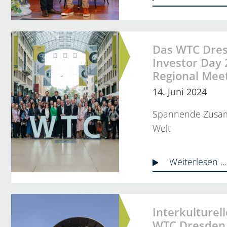
Das WTC Dre
Investor Day
Regional Mee
14. Juni 2024
Spannende Zusamm
Welt
Weiterlesen 
Interkulturel
WTC Dresden