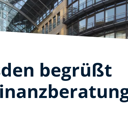
sden begrüßt
inanzberatun