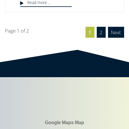
Read more …
Page 1 of 2
1
2
Next