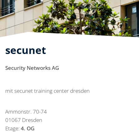
secunet
Security Networks AG
mit secunet training center dresden
Ammonstr. 70-74
01067 Dresden
Etage:
4. OG