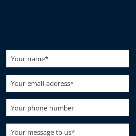
Your name
*
Your email address
*
Your phone number
Your message to us
*