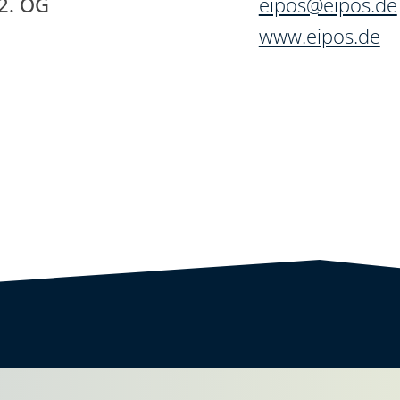
2. OG
eipos@eipos.de
www.eipos.de